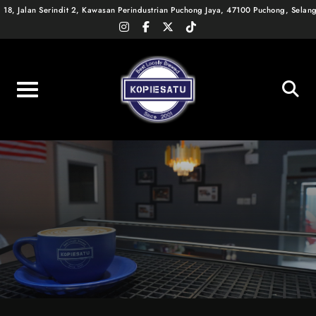
Skip
18, Jalan Serindit 2, Kawasan Perindustrian Puchong Jaya, 47100 Puchong, Selan
instagram
facebook-
x-
tiktok
to
f
twitter
content